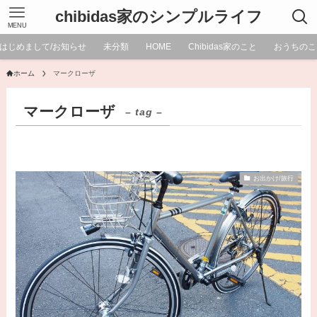
chibidas家のシンプルライフ
MENU
はじめまして/お知らせ
未分類
HOME
Chibidas家のこと
おうちのこ
ホーム
マークローザ
マークローザ
– tag –
お出かけ/旅行