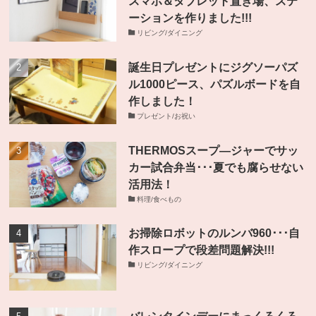
スマホ＆タブレット置き場、ステ
ーションを作りました!!!
リビング/ダイニング
誕生日プレゼントにジグソーパズ
ル1000ピース、パズルボードを自
作しました！
プレゼント/お祝い
THERMOSスープ―ジャーでサッ
カー試合弁当･･･夏でも腐らせない
活用法！
料理/食べもの
お掃除ロボットのルンバ960･･･自
作スロープで段差問題解決!!!
リビング/ダイニング