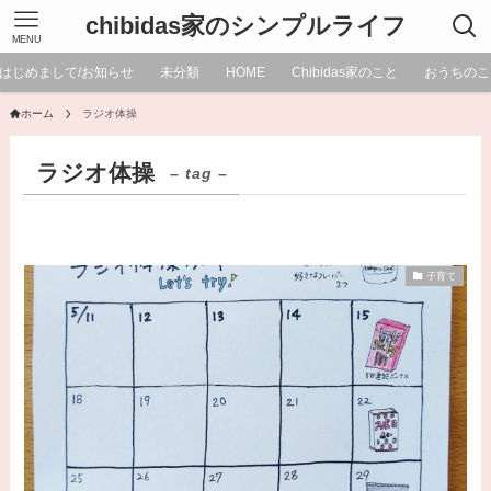
chibidas家のシンプルライフ
MENU
はじめまして/お知らせ
未分類
HOME
Chibidas家のこと
おうちのこ
ホーム
ラジオ体操
ラジオ体操
– tag –
子育て