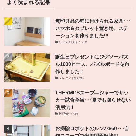
よく読まれる記事
無印良品の壁に付けられる家具･･･
スマホ＆タブレット置き場、ステ
ーションを作りました!!!
リビング/ダイニング
誕生日プレゼントにジグソーパズ
ル1000ピース、パズルボードを自
作しました！
プレゼント/お祝い
THERMOSスープ―ジャーでサッ
カー試合弁当･･･夏でも腐らせない
活用法！
料理/食べもの
お掃除ロボットのルンバ960･･･自
作スロープで段差問題解決!!!