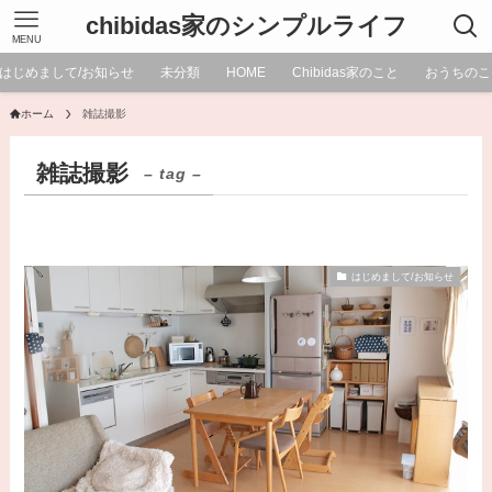
chibidas家のシンプルライフ
MENU
はじめまして/お知らせ
未分類
HOME
Chibidas家のこと
おうちのこ
ホーム
雑誌撮影
雑誌撮影
– tag –
はじめまして/お知らせ