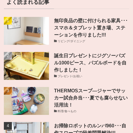
よく読まれる記事
無印良品の壁に付けられる家具･･･
スマホ＆タブレット置き場、ステ
ーションを作りました!!!
リビング/ダイニング
誕生日プレゼントにジグソーパズ
ル1000ピース、パズルボードを自
作しました！
プレゼント/お祝い
THERMOSスープ―ジャーでサッ
カー試合弁当･･･夏でも腐らせない
活用法！
料理/食べもの
お掃除ロボットのルンバ960･･･自
作スロープで段差問題解決!!!