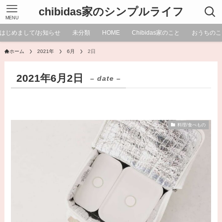
chibidas家のシンプルライフ
MENU
はじめまして/お知らせ
未分類
HOME
Chibidas家のこと
おうちのこ
ホーム
2021年
6月
2日
2021年6月2日
– date –
料理/食べもの