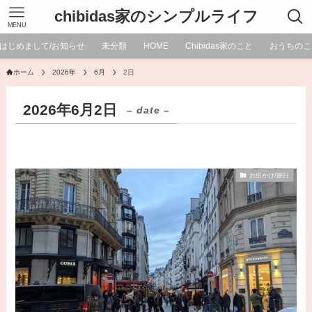
chibidas家のシンプルライフ
MENU
はじめまして/お知らせ
未分類
HOME
Chibidas家のこと
おうちのこ
ホーム
2026年
6月
2日
2026年6月2日
– date –
お出かけ/旅行