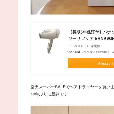
【長期5年保証付】パナソニッ
ヤー ナノケア EHNA9G
イーベストPC・家電館
¥22,183
（2023/08/11 18:48時点
Amazon
楽天スーパーSALEでヘアドライヤーを買い
10年ぶりに新調です。