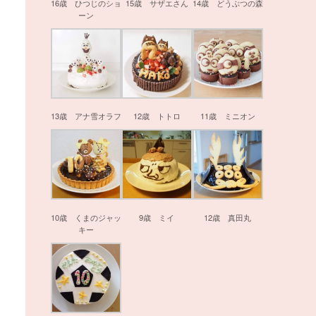
16歳 ひつじのショ
15歳 サザエさん
14歳 どうぶつの森
ーン
13歳 アナ雪オラフ
12歳 トトロ
11歳 ミニオン
10歳 くまのジャッ
9歳 ミイ
12歳 真田丸
キー