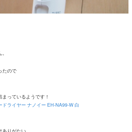
ん。
ったので
詰まっているようです！
ライヤー ナノイー EH-NA99-W 白
はありがたい。