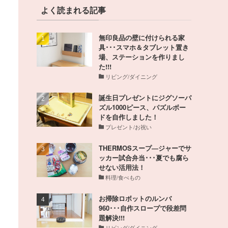
よく読まれる記事
無印良品の壁に付けられる家
具･･･スマホ＆タブレット置き
場、ステーションを作りまし
た!!!
リビング/ダイニング
誕生日プレゼントにジグソーパ
ズル1000ピース、パズルボー
ドを自作しました！
プレゼント/お祝い
THERMOSスープ―ジャーでサ
ッカー試合弁当･･･夏でも腐ら
せない活用法！
料理/食べもの
お掃除ロボットのルンバ
960･･･自作スロープで段差問
題解決!!!
リビング/ダイニング