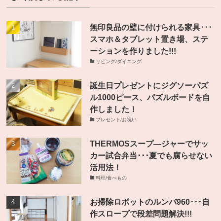
無印良品の壁に付けられる家具･･･
スマホ＆タブレット置き場、ステ
ーションを作りました!!!
リビング/ダイニング
誕生日プレゼントにジグソーパズ
ル1000ピース、パズルボードを自
作しました！
プレゼント/お祝い
THERMOSスープ―ジャーでサッ
カー試合弁当･･･夏でも腐らせない
活用法！
料理/食べもの
お掃除ロボットのルンバ960･･･自
作スロープで段差問題解決!!!