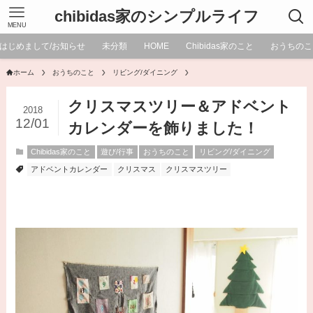
chibidas家のシンプルライフ
MENU
はじめまして/お知らせ
未分類
HOME
Chibidas家のこと
おうちのこ
ホーム
おうちのこと
リビング/ダイニング
クリスマスツリー＆アドベント
2018
12/01
カレンダーを飾りました！
Chibidas家のこと
遊び/行事
おうちのこと
リビング/ダイニング
アドベントカレンダー
クリスマス
クリスマスツリー