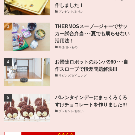
作しました！
プレゼント/お祝い
THERMOSスープ―ジャーでサッ
カー試合弁当･･･夏でも腐らせない
活用法！
料理/食べもの
お掃除ロボットのルンバ960･･･自
作スロープで段差問題解決!!!
リビング/ダイニング
バレンタインデーにまっくろくろ
すけチョコレートを作りました!!!
プレゼント/お祝い