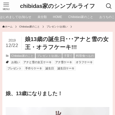
chibidas家のシンプルライフ
MENU
はじめまして/お知らせ
未分類
HOME
Chibidas家のこと
おうちのこ
ホーム
Chibidas家のこと
プレゼント/お祝い
娘13歳の誕生日･･･アナと雪の女
2019
12/22
王・オラフケーキ!!!
Chibidas家のこと
プレゼント/お祝い
子育て
料理/食べもの
お祝い
アナと雪の女王ケーキ
アナ雪ケーキ
オラフケーキ
プレゼント
手作りケーキ
誕生日
誕生日ケーキ
娘、13歳になりました！