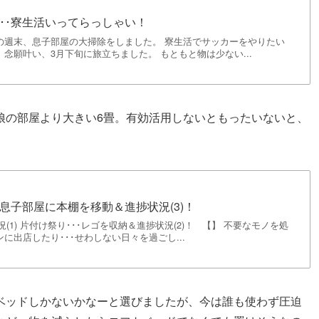
･･寮生活いってらっしゃい！
の週末、息子部屋の大掃除をしました。 寮生活でサッカーをやりたい
念願叶い、3月下旬に旅立ちました。 もともと物は少ない...
娘の部屋より大きい6畳。有効活用しないともったいないと、
･息子部屋に本棚を移動＆進捗状況(3)！
(1) 片付け祭り･･･レゴを収納＆進捗状況(2)！ 【】 不要なモノを処
に出店したり･･･せわしない日々を過ごし...
ベッドしかないかなーと選びましたが、今は誰も使わず圧迫