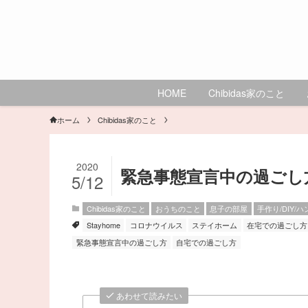
HOME
Chibidas家のこと
ホーム
Chibidas家のこと
2020
緊急事態宣言中の過ごし方･
5/12
Chibidas家のこと
おうちのこと
息子の部屋
手作り/DIY/
Stayhome
コロナウイルス
ステイホーム
在宅での過ごし方
緊急事態宣言中の過ごし方
自宅での過ごし方
あわせて読みたい