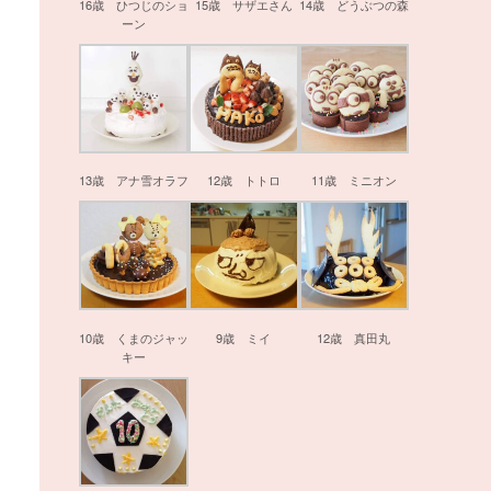
16歳 ひつじのショ
15歳 サザエさん
14歳 どうぶつの森
ーン
13歳 アナ雪オラフ
12歳 トトロ
11歳 ミニオン
10歳 くまのジャッ
9歳 ミイ
12歳 真田丸
キー