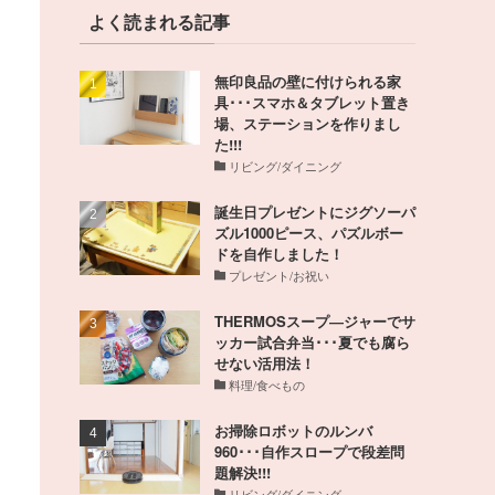
よく読まれる記事
無印良品の壁に付けられる家
具･･･スマホ＆タブレット置き
場、ステーションを作りまし
た!!!
リビング/ダイニング
誕生日プレゼントにジグソーパ
ズル1000ピース、パズルボー
ドを自作しました！
プレゼント/お祝い
THERMOSスープ―ジャーでサ
ッカー試合弁当･･･夏でも腐ら
せない活用法！
料理/食べもの
お掃除ロボットのルンバ
960･･･自作スロープで段差問
題解決!!!
リビング/ダイニング