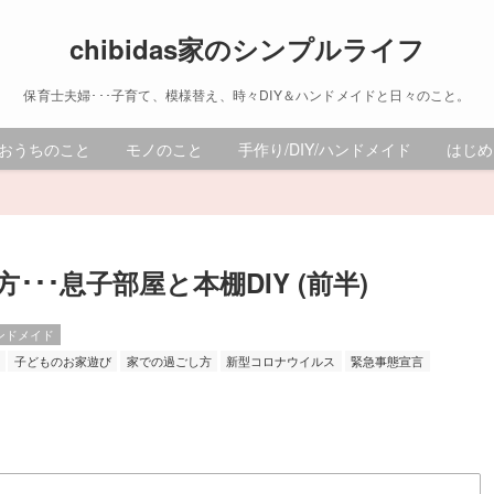
chibidas家のシンプルライフ
保育士夫婦･･･子育て、模様替え、時々DIY＆ハンドメイドと日々のこと。
おうちのこと
モノのこと
手作り/DIY/ハンドメイド
はじめ
･･息子部屋と本棚DIY (前半)
ハンドメイド
子どものお家遊び
家での過ごし方
新型コロナウイルス
緊急事態宣言