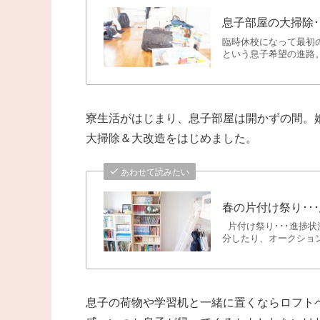
息子部屋の大掃除･
臨時休校になって最初
という息子希望の進路。
寮生活がはじまり、息子部屋は開かずの間。
大掃除＆大改造をはじめました。
あわせて読みたい
春の片付け祭り･･
片付け祭り･･･進捗状況
分したり、オークション
息子の荷物や学習机と一緒に置くならロフト