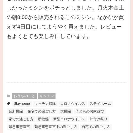
しかったミシンをポチっとしました。月火木金土
の朝8:00から販売されるこのミシン。なかなか買
えず4日目にしてようやく買えました。レビュー
もよくとても楽しみにしています。
おうちのこと
キッチン
Stayhome
キッチン掃除
コロナウイルス
ステイホーム
台所掃除
在宅での過ごし方
大掃除
子どものお家遊び
家での過ごし方
断捨離
新型コロナウイルス
片付け祭り
緊急事態宣言
緊急事態宣言中の過ごし方
自宅での過ごし方