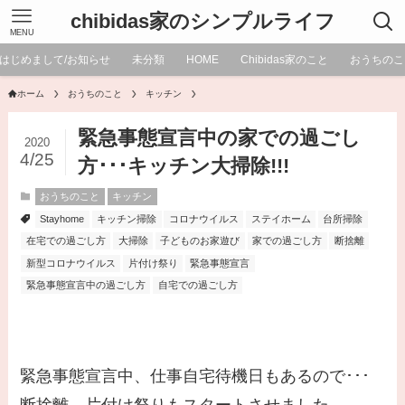
chibidas家のシンプルライフ
MENU
はじめまして/お知らせ
未分類
HOME
Chibidas家のこと
おうちのこ
ホーム
おうちのこと
キッチン
緊急事態宣言中の家での過ごし
2020
4/25
方･･･キッチン大掃除!!!
おうちのこと
キッチン
Stayhome
キッチン掃除
コロナウイルス
ステイホーム
台所掃除
在宅での過ごし方
大掃除
子どものお家遊び
家での過ごし方
断捨離
新型コロナウイルス
片付け祭り
緊急事態宣言
緊急事態宣言中の過ごし方
自宅での過ごし方
緊急事態宣言中、仕事自宅待機日もあるので･･･
断捨離、片付け祭りもスタートさせました。