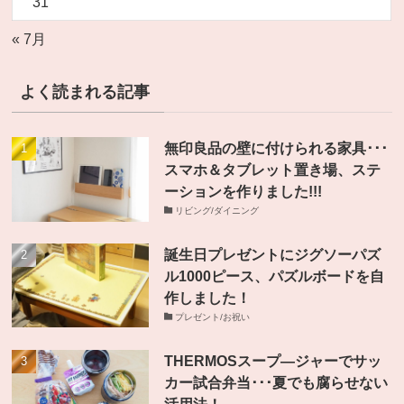
31
« 7月
よく読まれる記事
無印良品の壁に付けられる家具･･･
スマホ＆タブレット置き場、ステ
ーションを作りました!!!
リビング/ダイニング
誕生日プレゼントにジグソーパズ
ル1000ピース、パズルボードを自
作しました！
プレゼント/お祝い
THERMOSスープ―ジャーでサッ
カー試合弁当･･･夏でも腐らせない
活用法！