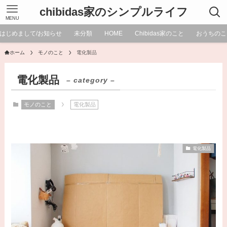
chibidas家のシンプルライフ
MENU
はじめまして/お知らせ
未分類
HOME
Chibidas家のこと
おうちのこ
ホーム
モノのこと
電化製品
電化製品
– category –
モノのこと
電化製品
電化製品