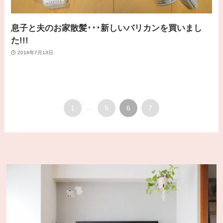
息子と夫のお家散髪･･･新しいバリカンを買いまし
た!!!
2016年7月13日
1
...
5
6
7